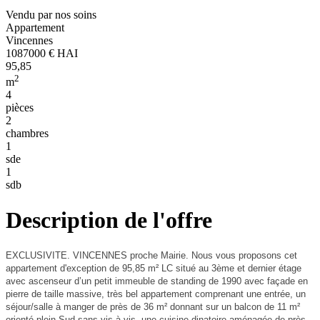
Vendu par nos soins
Appartement
Vincennes
1087000 € HAI
95,85
2
m
4
pièces
2
chambres
1
sde
1
sdb
Description de l'offre
EXCLUSIVITE. VINCENNES proche Mairie. Nous vous proposons cet
appartement d'exception de 95,85 m² LC situé au 3ème et dernier étage
avec ascenseur d’un petit immeuble de standing de 1990 avec façade en
pierre de taille massive, très bel appartement comprenant une entrée, un
séjour/salle à manger de près de 36 m² donnant sur un balcon de 11 m²
orienté plein Sud sans vis à vis, une cuisine dinatoire aménagée de près