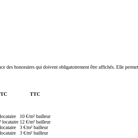
e des honoraires qui doivent obligatoirement être affichés. Elle permet 
TTC
TTC
locataire
10 €/m² bailleur
 locataire
12 €/m² bailleur
locataire
3 €/m² bailleur
locataire
3 €/m² bailleur