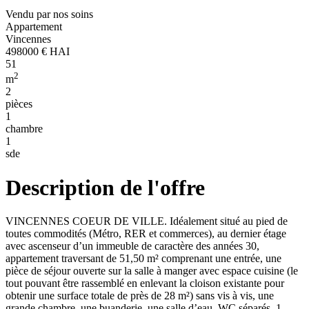
Vendu par nos soins
Appartement
Vincennes
498000 € HAI
51
2
m
2
pièces
1
chambre
1
sde
Description de l'offre
VINCENNES COEUR DE VILLE. Idéalement situé au pied de
toutes commodités (Métro, RER et commerces), au dernier étage
avec ascenseur d’un immeuble de caractère des années 30,
appartement traversant de 51,50 m² comprenant une entrée, une
pièce de séjour ouverte sur la salle à manger avec espace cuisine (le
tout pouvant être rassemblé en enlevant la cloison existante pour
obtenir une surface totale de près de 28 m²) sans vis à vis, une
grande chambre, une buanderie, une salle d’eau, WC séparés. 1